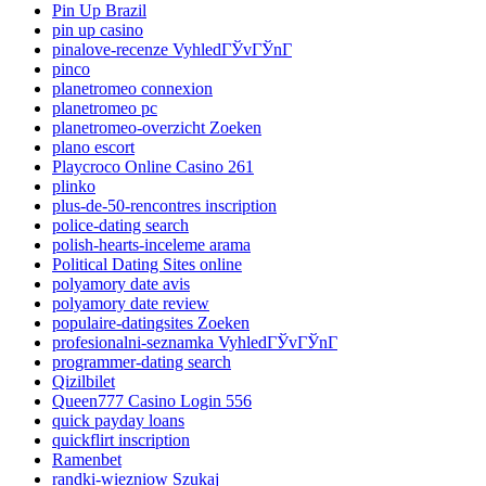
Pin Up Brazil
pin up casino
pinalove-recenze VyhledГЎvГЎnГ­
pinco
planetromeo connexion
planetromeo pc
planetromeo-overzicht Zoeken
plano escort
Playcroco Online Casino 261
plinko
plus-de-50-rencontres inscription
police-dating search
polish-hearts-inceleme arama
Political Dating Sites online
polyamory date avis
polyamory date review
populaire-datingsites Zoeken
profesionalni-seznamka VyhledГЎvГЎnГ­
programmer-dating search
Qizilbilet
Queen777 Casino Login 556
quick payday loans
quickflirt inscription
Ramenbet
randki-wiezniow Szukaj