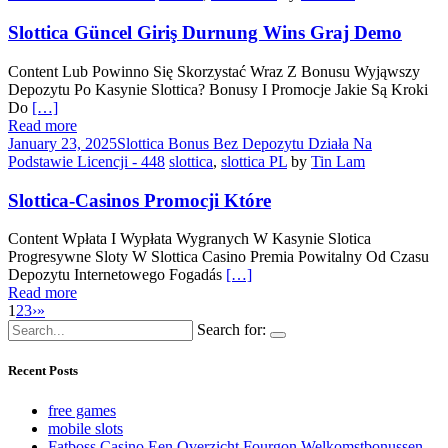
Slottica Güncel Giriş Durnung Wins Graj Demo
Content Lub Powinno Się Skorzystać Wraz Z Bonusu Wyjąwszy
Depozytu Po Kasynie Slottica? Bonusy I Promocje Jakie Są Kroki
Do
[…]
Read more
January 23, 2025
Slottica Bonus Bez Depozytu Działa Na
Podstawie Licencji - 448
slottica
,
slottica PL
by
Tin Lam
Slottica-Casinos Promocji Które
Content Wpłata I Wypłata Wygranych W Kasynie Slotica
Progresywne Sloty W Slottica Casino Premia Powitalny Od Czasu
Depozytu Internetowego Fogadás
[…]
Read more
1
2
3
›
»
Search for:
Recent Posts
free games
mobile slots
Fatboss Casino Een Overzicht Fourgon Welkomstbonussen