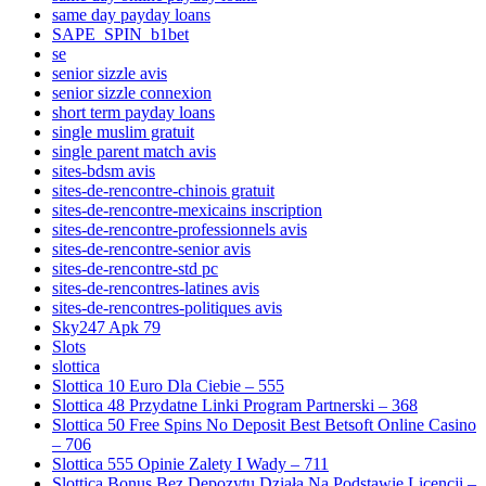
same day payday loans
SAPE_SPIN_b1bet
se
senior sizzle avis
senior sizzle connexion
short term payday loans
single muslim gratuit
single parent match avis
sites-bdsm avis
sites-de-rencontre-chinois gratuit
sites-de-rencontre-mexicains inscription
sites-de-rencontre-professionnels avis
sites-de-rencontre-senior avis
sites-de-rencontre-std pc
sites-de-rencontres-latines avis
sites-de-rencontres-politiques avis
Sky247 Apk 79
Slots
slottica
Slottica 10 Euro Dla Ciebie – 555
Slottica 48 Przydatne Linki Program Partnerski – 368
Slottica 50 Free Spins No Deposit Best Betsoft Online Casino
– 706
Slottica 555 Opinie Zalety I Wady – 711
Slottica Bonus Bez Depozytu Działa Na Podstawie Licencji –