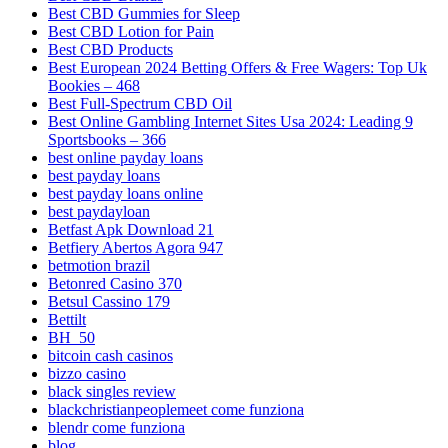
Best CBD Gummies for Sleep
Best CBD Lotion for Pain
Best CBD Products
Best European 2024 Betting Offers & Free Wagers: Top Uk
Bookies – 468
Best Full-Spectrum CBD Oil
Best Online Gambling Internet Sites Usa 2024: Leading 9
Sportsbooks – 366
best online payday loans
best payday loans
best payday loans online
best paydayloan
Betfast Apk Download 21
Betfiery Abertos Agora 947
betmotion brazil
Betonred Casino 370
Betsul Cassino 179
Bettilt
BH_50
bitcoin cash casinos
bizzo casino
black singles review
blackchristianpeoplemeet come funziona
blendr come funziona
blog