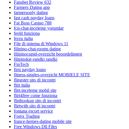
Fansbet Review 632
Farmers Dating app
farmersonly dating
fast cash payday loans
Fat Boss Casino 788
fcn-chat-inceleme yorumlar
feeld funziona
ferzu italia
File di sistema di Windows 11
filipino-chat-rooms dating
filipinocupid-overzicht beoordelingen
filipinskie-randki randki
FinTech
first payday loans
fitness-singles-overzicht MOBIELE SITE
flingster sito di incontri
flirt italia
flirt-inceleme mobil site
flirt4free come funziona
flirthookup sito di incontri
flirtwith sito di incontri
fontana escort service
Forex Trading
france-herpes-dating mobile site
Free Windows Dll Files