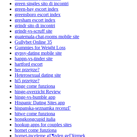
green singles sito di incontri
green-bay escort index
greensboro escort index
gresham escort index
grindr sito di incontri
grindr-vs-scruff site
guatemala-chat-rooms mobile site
Gullybet Online 35
Gummies for Weight Loss
gypsy-dating mobile site
happn-vs-tinder site
hartford escort
her przejrze?
Heterosexual dating site
hi5 przejrze?
hinge come funziona
hinge-overzicht Review
hinge-vs-bumble app
Hispanic Dating Sites app
hispanska-seznamka recenzГ­
hitwe come funziona
hongkongcupid italia
hookup apps for couples sites
hornet come funziona
hornet-inceleme gГ¶zden geГ§irmek