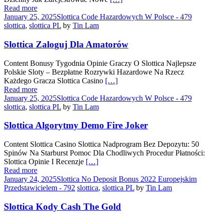
Read more
January 25, 2025
Slottica Code Hazardowych W Polsce - 479
slottica
,
slottica PL
by
Tin Lam
Slottica Zaloguj Dla Amatorów
Content Bonusy Tygodnia Opinie Graczy O Slottica Najlepsze
Polskie Sloty – Bezpłatne Rozrywki Hazardowe Na Rzecz
Każdego Gracza Slottica Casino
[…]
Read more
January 25, 2025
Slottica Code Hazardowych W Polsce - 479
slottica
,
slottica PL
by
Tin Lam
Slottica Algorytmy Demo Fire Joker
Content Slottica Casino Slottica Nadprogram Bez Depozytu: 50
Spinów Na Starburst Pomoc Dla Chodliwych Procedur Płatności:
Slottica Opinie I Recenzje
[…]
Read more
January 24, 2025
Slottica No Deposit Bonus 2022 Europejskim
Przedstawicielem - 792
slottica
,
slottica PL
by
Tin Lam
Slottica Kody Cash The Gold